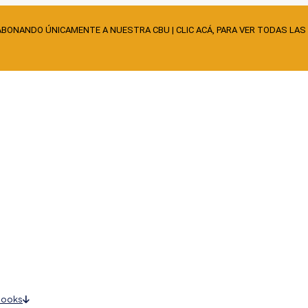
ABONANDO ÚNICAMENTE A NUESTRA CBU | CLIC ACÁ, PARA VER TODAS LAS
books