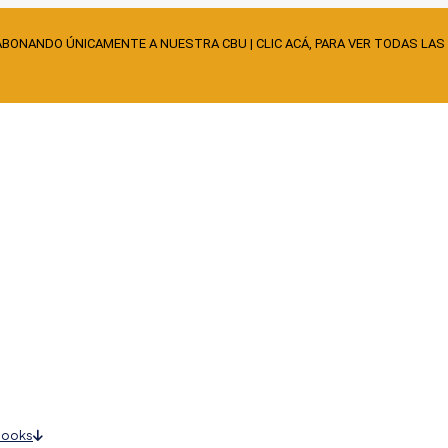
ABONANDO ÚNICAMENTE A NUESTRA CBU | CLIC ACÁ, PARA VER TODAS LAS
books