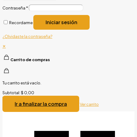
Contraseña
*
Iniciar sesión
Recordarme
¿Olvidaste la contraseña?
✕
Carrito de compras
Tu carrito está vacío.
Subtotal:
$
0,00
Total:
$
0,00
Ir a finalizar la compra
Ver carrito