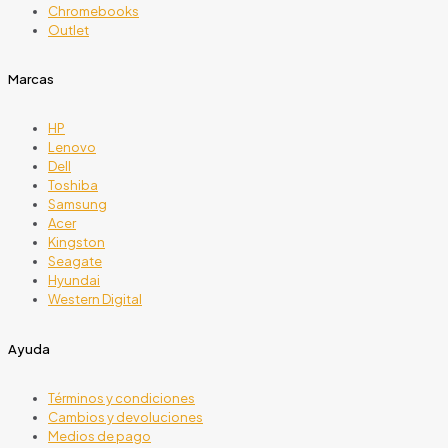
Chromebooks
Outlet
Marcas
HP
Lenovo
Dell
Toshiba
Samsung
Acer
Kingston
Seagate
Hyundai
Western Digital
Ayuda
Términos y condiciones
Cambios y devoluciones
Medios de pago