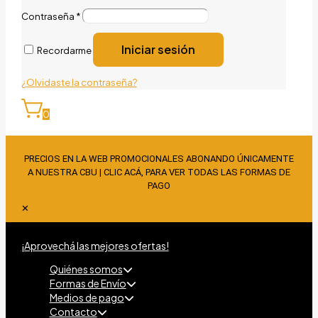
Contraseña
*
Iniciar sesión
Recordarme
¿Olvidaste la contraseña?
0
PRECIOS EN LA WEB PROMOCIONALES ABONANDO ÚNICAMENTE
A NUESTRA CBU | CLIC ACÁ, PARA VER TODAS LAS FORMAS DE
PAGO
✕
¡Aprovechá las mejores ofertas!
Quiénes somos
Formas de Envío
Medios de pago
Contacto