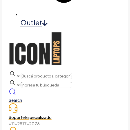
Outlet
✕
✕
Search
Soporte Especializado
+11-2817-2078