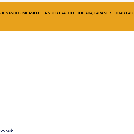
ABONANDO ÚNICAMENTE A NUESTRA CBU | CLIC ACÁ, PARA VER TODAS LAS
books